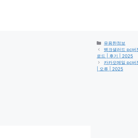
카
유용한정보
테
뱅크샐러드 pc버전 
고
로드 | 후기 | 2025
리
카카오메일 pc버전 
| 오류 | 2025