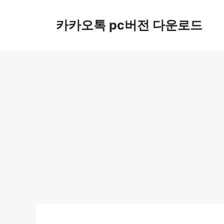
컨
텐
카카오톡 pc버전 다운로드
츠
로
건
너
뛰
기