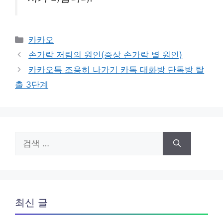
카
카카오
테
손가락 저림의 원인(증상 손가락 별 원인)
고
카카오톡 조용히 나가기 카톡 대화방 단톡방 탈
리
출 3단계
검
색:
최신 글