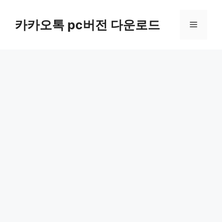
컨
텐
카카오톡 pc버전 다운로드
메
츠
로
뉴
건
너
뛰
기