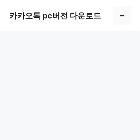
컨
텐
카카오톡 pc버전 다운로드
메
츠
로
뉴
건
너
뛰
기