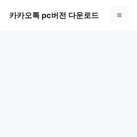
컨
텐
카카오톡 pc버전 다운로드
메
츠
로
뉴
건
너
뛰
기