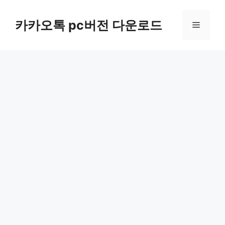
컨
텐
카카오톡 pc버전 다운로드
메
츠
로
뉴
건
너
뛰
기