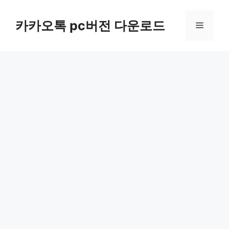
컨
텐
카카오톡 pc버전 다운로드
메
츠
로
뉴
건
너
뛰
기