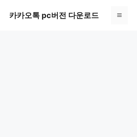
컨
텐
카카오톡 pc버전 다운로드
메
츠
로
뉴
건
너
뛰
기