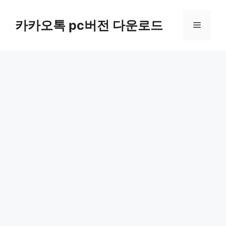
컨
텐
카카오톡 pc버전 다운로드
메
츠
로
뉴
건
너
뛰
기