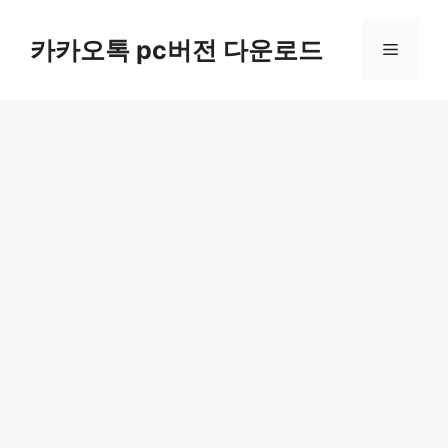
컨
텐
카카오톡 pc버전 다운로드
메
츠
로
뉴
건
너
뛰
기