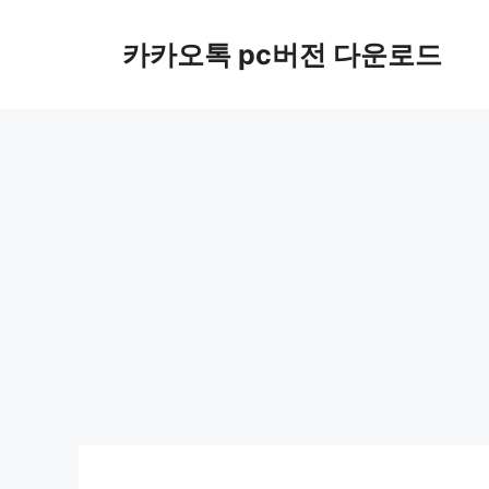
컨
텐
카카오톡 pc버전 다운로드
츠
로
건
너
뛰
기