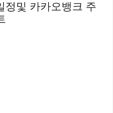
 일정및 카카오뱅크 주
트