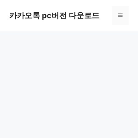
컨
텐
카카오톡 pc버전 다운로드
메
츠
로
뉴
건
너
뛰
기