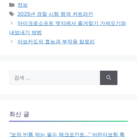
카
정보
테
태
2025년 경찰 시험 합격 커트라인
고
그
마이크로소프트 엣지에서 즐겨찾기 가져오기와
리
내보내기 방법
아보카도의 효능과 부작용 칼로리
검
색:
최신 글
“보장 빈틈 막는 필수 체크포인트…” 어린이보험 특