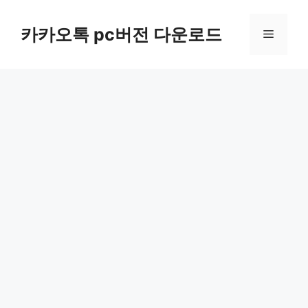
컨
텐
카카오톡 pc버전 다운로드
메
츠
로
뉴
건
너
뛰
기