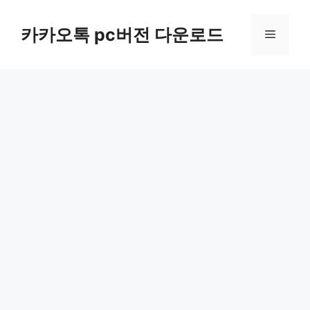
컨
텐
카카오톡 pc버전 다운로드
메
츠
로
뉴
건
너
뛰
기