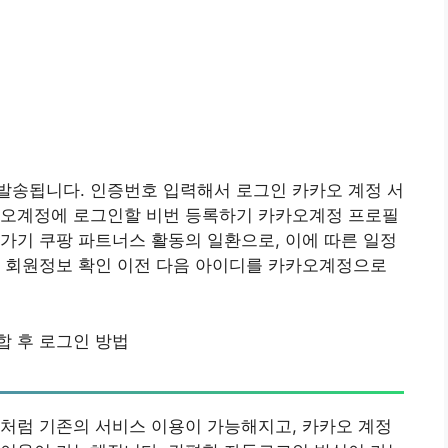
발송됩니다. 인증번호 입력해서 로그인 카카오 계정 서
카오계정에 로그인할 비번 등록하기 카카오계정 프로필
가기 쿠팡 파트너스 활동의 일환으로, 이에 따른 일정
할 회원정보 확인 이전 다음 아이디를 카카오계정으로
합 후 로그인 방법
처럼 기존의 서비스 이용이 가능해지고, 카카오 계정