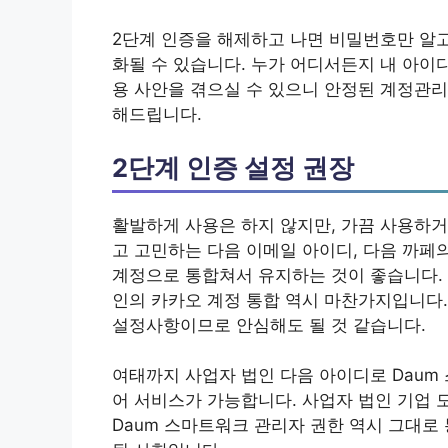
2단계 인증을 해제하고 나면 비밀번호만 알고
화될 수 있습니다. 누가 어디서든지 내 아이
용 사안을 겪으실 수 있으니 안정된 계정관리
해드립니다.
2단계 인증 설정 권장
활발하게 사용은 하지 않지만, 가끔 사용하거
고 고민하는 다음 이메일 아이디, 다음 까페
계정으로 통합쳐서 유지하는 것이 좋습니다. 
인의 카카오 계정 통합 역시 마찬가지입니다.
설정사항이므로 안심해도 될 것 같습니다.
여태까지 사업자 법인 다음 아이디로 Dau
어 서비스가 가능합니다. 사업자 법인 기업
Daum 스마트워크 관리자 권한 역시 그대로