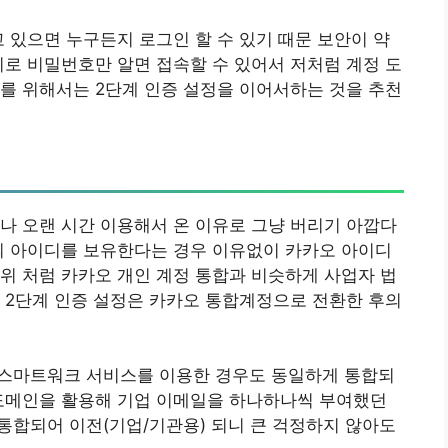
 있으면 누구든지 로그인 할 수 있기 때문 보안이 약
디로 비밀번호만 알면 접속할 수 있어서 저처럼 계정 도
를 위해서는 2단계 인증 설정을 이어서하는 것을 추천
나 오랜 시간 이용해서 온 이유로 그냥 버리기 아깝다
의 아이디를 보유한다는 경우 이유없이 카카오 아이디
위 처럼 카카오 개인 계정 통합과 비슷하게 사업자 법
 2단계 인증 설정은 카카오 통합계정으로 전환한 후의
m 스마트워크 서비스를 이용한 경우도 동일하게 통합되
 도메인을 활용해 기업 이메일을 하나하나씩 부여했던
 통합되어 이전(기업/기관용) 되니 큰 걱정하지 않아도