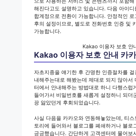
으로 사용하는 서비스 및 콘텐츠까지 포함해
해진다고도 설명하고 있습니다. 다음 아이디를
합계정으로 전환이 가능합니다. 안정적인 로그
후의 설정이므로, 별도로 전화번호 인증 및 
가능합니다.
Kakao 이용자 보호
Kakao 이용자 보호 안내 
자초지종을 얘기한 후 간명한 인증절차를 걸친
내해주는대로 해봤는데 제대로 되지 않아서 
터에서 안내해주는 방법대로 하니 다행스럽게
들어가서 비밀번호를 새롭게 설정하니 되더군
끙 앓았던게 후회되었습니다.
사실 다음을 카카오와 연동해놓았는데, 티스
토리에 들어와서 블로그를 폐쇄하거나 블로그
긍긍했습니다. 간단하게 고객센터에 물어보시면