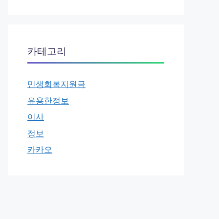
카테고리
민생회복지원금
유용한정보
이사
정보
카카오