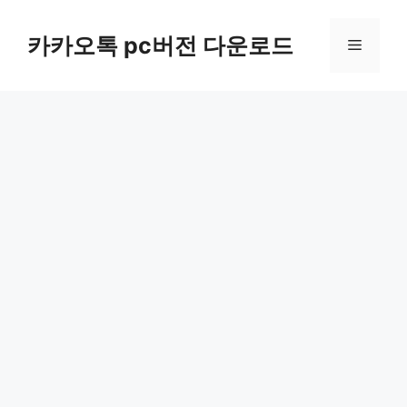
컨
텐
카카오톡 pc버전 다운로드
메
츠
로
뉴
건
너
뛰
기