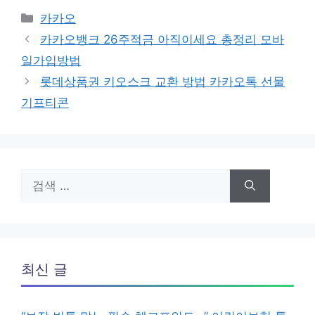
카
카카오
테
카카오뱅크 26주적금 아직이세요 총정리 모바
고
일가입방법
리
롯데상품권 키오스크 교환 방법 카카오톡 선물
기프티콘
검
색:
최신 글