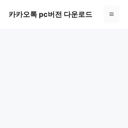
컨
텐
카카오톡 pc버전 다운로드
메
츠
로
뉴
건
너
뛰
기