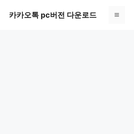
컨
텐
카카오톡 pc버전 다운로드
메
츠
로
뉴
건
너
뛰
기