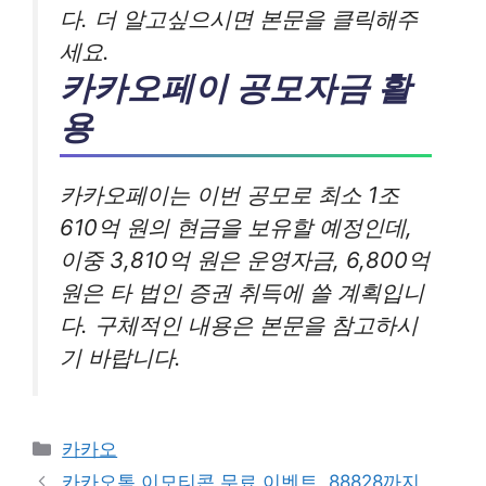
다. 더 알고싶으시면 본문을 클릭해주
세요.
카카오페이 공모자금 활
용
카카오페이는 이번 공모로 최소 1조
610억 원의 현금을 보유할 예정인데,
이중 3,810억 원은 운영자금, 6,800억
원은 타 법인 증권 취득에 쓸 계획입니
다. 구체적인 내용은 본문을 참고하시
기 바랍니다.
카
카카오
테
카카오톡 이모티콘 무료 이벤트, 88828까지