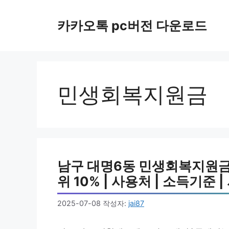
컨
텐
카카오톡 pc버전 다운로드
츠
로
건
너
뛰
민생회복지원금
기
남구 대명6동 민생회복지원금 
위 10% | 사용처 | 소득기준 | 
2025-07-08
작성자:
jai87