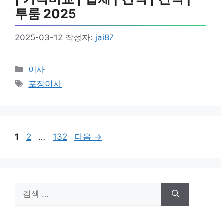
투룸 2025
2025-03-12
작성자:
jai87
카
이사
테
태
포장이사
고
그
리
페
페
페
1
2
…
132
다음
→
이
이
이
지
지
지
검
색: