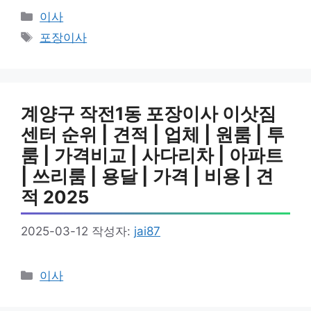
카
이사
테
태
포장이사
고
그
리
계양구 작전1동 포장이사 이삿짐
센터 순위 | 견적 | 업체 | 원룸 | 투
룸 | 가격비교 | 사다리차 | 아파트
| 쓰리룸 | 용달 | 가격 | 비용 | 견
적 2025
2025-03-12
작성자:
jai87
카
이사
테
고