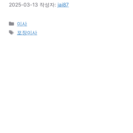
2025-03-13
작성자:
jai87
카
이사
테
태
포장이사
고
그
리