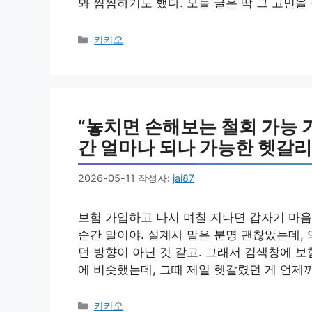
봐 찜찜하기도 했다. 오늘 글은 딱 그 고민을
카
카카오
테
고
리
“놓치면 손해보는 철회 가능 
간 얼마나 되나 가능한 헷갈리
2026-05-11
작성자:
jai87
보험 가입하고 나서 며칠 지나면 갑자기 마음이
순간 말이야. 설계사 말은 분명 괜찮았는데, 
던 방향이 아닌 것 같고. 그래서 검색창에 보
에 비슷했는데, 그때 제일 헷갈렸던 게 언제
카
카카오