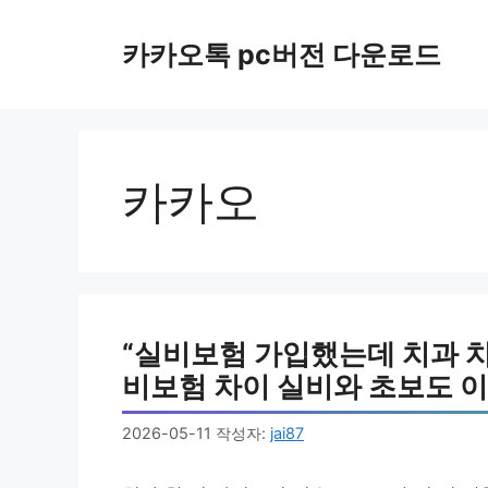
컨
텐
카카오톡 pc버전 다운로드
츠
로
건
너
뛰
카카오
기
“실비보험 가입했는데 치과 치
비보험 차이 실비와 초보도 이
2026-05-11
작성자:
jai87