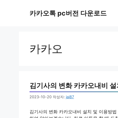
컨
텐
카카오톡 pc버전 다운로드
츠
로
건
너
뛰
카카오
기
김기사의 변화 카카오내비 설
2023-10-20
작성자:
jai87
김기사의 변화 카카오내비 설치 및 이용방법