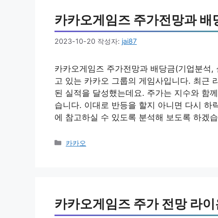
카카오게임즈 주가전망과 배당
2023-10-20
작성자:
jai87
카카오게임즈 주가전망과 배당금(기업분석, 
고 있는 카카오 그룹의 게임사입니다. 최근 
된 실적을 달성했는데요. 주가는 지수와 함께
습니다. 이대로 반등을 할지 아니면 다시 하
에 참고하실 수 있도록 분석해 보도록 하겠습니
카
카카오
테
고
리
카카오게임즈 주가 전망 라이