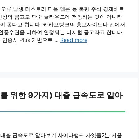
 오류 발생 티스토리 다음 멜론 등 불편 주식 경제비트
상의 금고로 단순 클라우드에 저장하는 것이 아니라
성이 좋다고 합니다. 카카오뱅크의 홍보사이트나 앱에서
인증수단을 더하여 안정되는 디지털 금고라고 합니다.
증서 Plus 기반으로 …
Read more
 위한 9가지) 대출 급속도로 알아
) 대출 급속도로 알아보기 사이다뱅크 사잇돌2는 서울