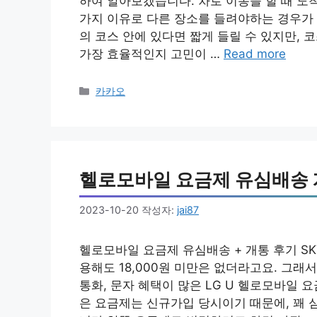
하여 알아보겠습니다. 차로 이동을 할 때 도
가지 이유로 다른 장소를 들려야하는 경우가 
의 코스 안에 있다면 짧게 들릴 수 있지만,
가장 효율적인지 고민이 …
Read more
카
카카오
테
고
리
헬로모바일 요금제 유심배송 
2023-10-20
작성자:
jai87
헬로모바일 요금제 유심배송 + 개통 후기 SKT
용해도 18,000원 미만은 없더라고요. 그
통화, 문자 혜택이 많은 LG U 헬로모바일
은 요금제는 신규가입 당시이기 때문에, 꽤