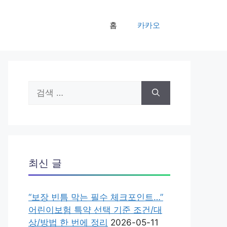
홈
카카오
검
색:
최신 글
“보장 빈틈 막는 필수 체크포인트…”
어린이보험 특약 선택 기준 조건/대
상/방법 한 번에 정리
2026-05-11