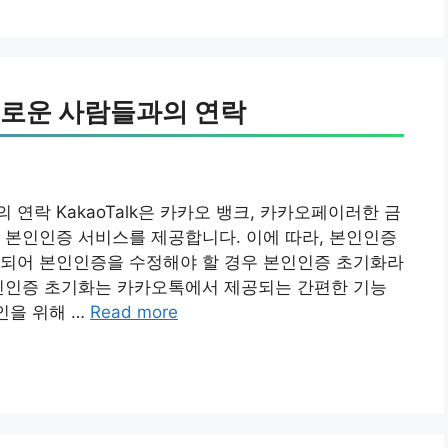
새로운 사람들과의 연락
연락 KakaoTalk은 카카오 뱅크, 카카오페이러한 금
 본인인증 서비스를 제공합니다. 이에 따라, 본인인증
경되어 본인인증을 수정해야 할 경우 본인인증 초기화라
본인인증 초기화는 카카오톡에서 제공되는 간편한 기능
인을 위해 …
Read more