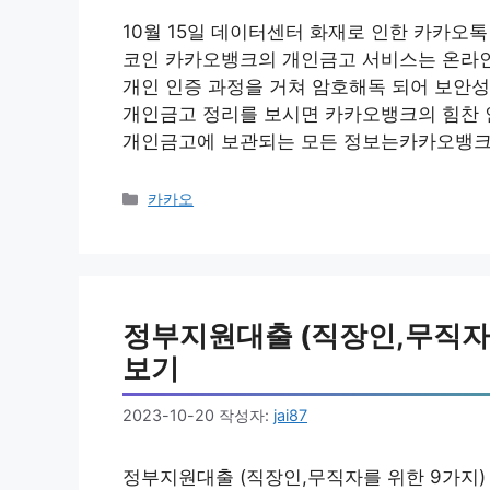
10월 15일 데이터센터 화재로 인한 카카오톡
코인 카카오뱅크의 개인금고 서비스는 온라인
개인 인증 과정을 거쳐 암호해독 되어 보안
개인금고 정리를 보시면 카카오뱅크의 힘찬 
개인금고에 보관되는 모든 정보는카카오뱅크 인
카
카카오
테
고
리
정부지원대출 (직장인,무직자를
보기
2023-10-20
작성자:
jai87
정부지원대출 (직장인,무직자를 위한 9가지