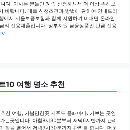
다. 아시는 분들만 계속 신청하셔서 더 이상 손해보
기 바랍니다. 대출 신청조건과 방법에 관하여 안내드리
축은행에서 서울보증보험과 함께 지원하며 비대면 온라인
 중금리 신용대출입니다. 정부지원 금융상품인 만큼 신용
re
10 여행 명소 추천
 추천 여행, 가볼만한곳 제주도 올때마다. 가보는 곳인
아가는곳입니다. 아침8시30분부터 저녁6시반까지 관리
개장을 열어서 저녁9시30분까지 관리를 합니다. 더운