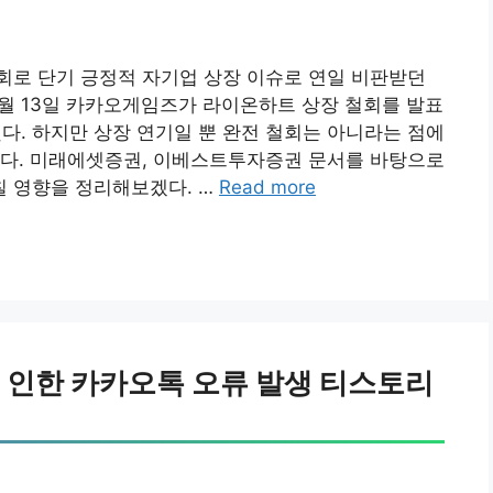
회로 단기 긍정적 자기업 상장 이슈로 연일 비판받던
월 13일 카카오게임즈가 라이온하트 상장 철회를 발표
했다. 하지만 상장 연기일 뿐 완전 철회는 아니라는 점에
니다. 미래에셋증권, 이베스트투자증권 문서를 바탕으로
 영향을 정리해보겠다. …
Read more
로 인한 카카오톡 오류 발생 티스토리