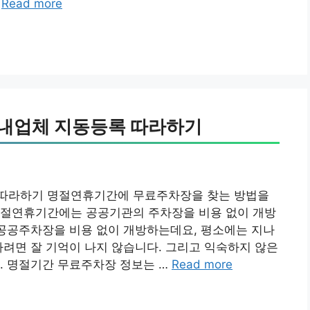
…
Read more
 내업체 지동등록 따라하기
 따라하기 명절연휴기간에 무료주차장을 찾는 방법을
명절연휴기간에는 공공기관의 주차장을 비용 없이 개방
 공공주차장을 비용 없이 개방하는데요, 평소에는 지나
하려면 잘 기억이 나지 않습니다. 그리고 익숙하지 않은
. 명절기간 무료주차장 정보는 …
Read more