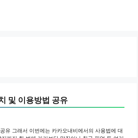
치 및 이용방법 공유
 공유 그래서 이번에는 카카오내비에서의 사용법에 대