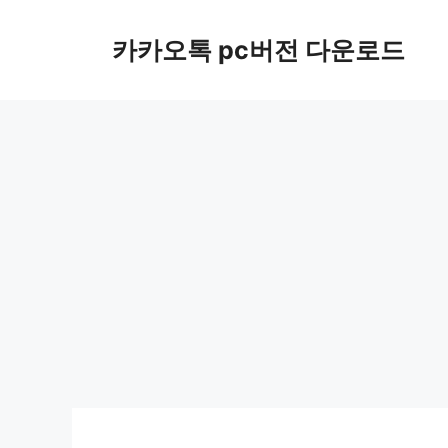
컨
텐
카카오톡 pc버전 다운로드
츠
로
건
너
뛰
기