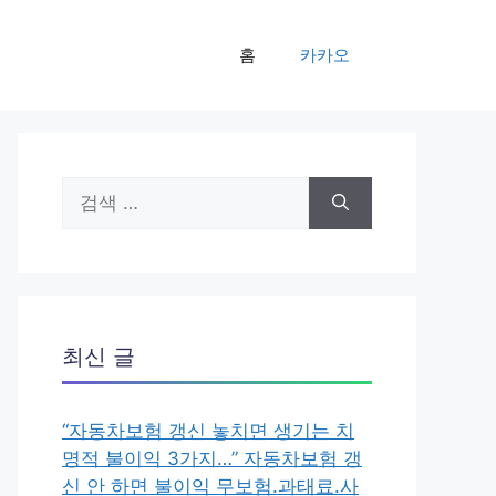
홈
카카오
검
색:
최신 글
“자동차보험 갱신 놓치면 생기는 치
명적 불이익 3가지…” 자동차보험 갱
신 안 하면 불이익 무보험.과태료.사