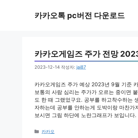
컨
텐
카카오톡 pc버전 다운로드
츠
로
건
너
뛰
카카오게임즈 주가 전망 202
기
2023-12-14
작성자:
jai87
카카오게임즈 주가 예상 2023년 9월 기준
보통의 사람 심리는 주가가 오르는 중이면 붙
도 한 때 그랬었구요. 공부를 하고착수하는 
자하는데 공부를 안하는게 도박이랑 마찬가지죠
보시면 그림 하단에 노란그래프가 보입니다. 이
카
카카오
테