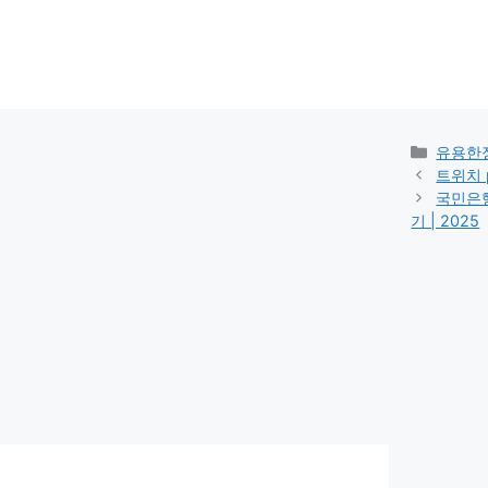
카
유용한
테
트위치 p
고
국민은행
리
기 | 2025