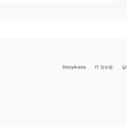
StoryArena
IT 정보왕
알