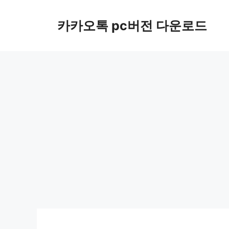
컨
텐
카카오톡 pc버전 다운로드
츠
로
건
너
뛰
기