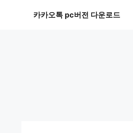
컨
텐
카카오톡 pc버전 다운로드
츠
로
건
너
뛰
기