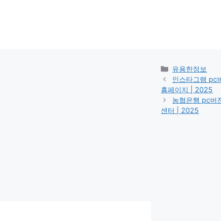
카
유용한정보
테
인스타그램 pc버전
고
홈페이지 | 2025
리
농협은행 pc버전 
센터 | 2025