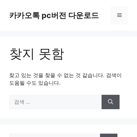
컨
텐
카카오톡 pc버전 다운로드
메
츠
로
뉴
건
너
찾지 못함
뛰
기
찾고 있는 것을 찾을 수 없는 것 같습니다. 검색이
도움될 수도 있습니다.
검
색:
검