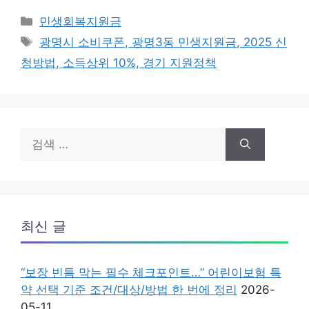
카
민생회복지원금
테
태
광명시 소비쿠폰, 광명3동 민생지원금, 2025 신
고
그
청방법, 소득상위 10%, 경기 지원정책
리
검
색:
최신 글
“보장 빈틈 막는 필수 체크포인트…” 어린이보험 특
약 선택 기준 조건/대상/방법 한 번에 정리
2026-
05-11