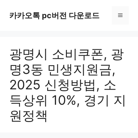
컨
텐
카카오톡 pc버전 다운로드
메
츠
로
뉴
건
너
광명시 소비쿠폰, 광
뛰
기
명3동 민생지원금,
2025 신청방법, 소
득상위 10%, 경기 지
원정책