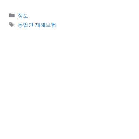
카
정보
테
태
농업인 재해보험
고
그
리