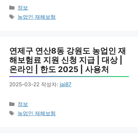
카
정보
테
태
농업인 재해보험
고
그
리
연제구 연산8동 강원도 농업인 재
해보험료 지원 신청 지급 | 대상 |
온라인 | 한도 2025 | 사용처
2025-03-22
작성자:
jai87
카
정보
테
태
농업인 재해보험
고
그
리