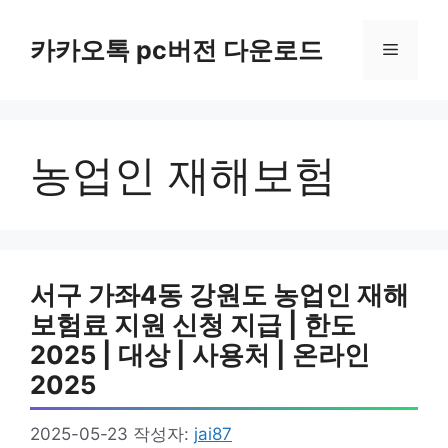
컨
텐
카카오톡 pc버전 다운로드
메
츠
로
뉴
건
너
농업인 재해보험
뛰
기
서구 가좌4동 강원도 농업인 재해
보험료 지원 신청 지급 | 한도
2025 | 대상 | 사용처 | 온라인
2025
2025-05-23
작성자:
jai87