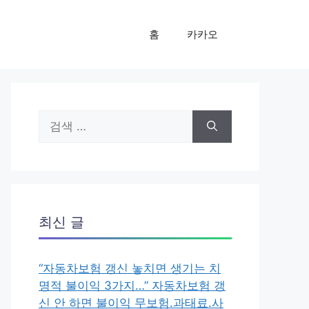
홈
카카오
검
색:
최신 글
“자동차보험 갱신 놓치면 생기는 치
명적 불이익 3가지…” 자동차보험 갱
신 안 하면 불이익 무보험.과태료.사