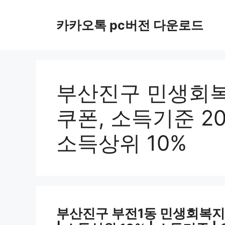
컨
텐
카카오톡 pc버전 다운로드
츠
로
건
너
뛰
부산진구 민생회복
기
쿠폰, 소득기준 20
소득상위 10%
부산진구 부전1동 민생회복지원