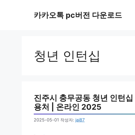
컨
텐
카카오톡 pc버전 다운로드
츠
로
건
너
뛰
청년 인턴십
기
진주시 충무공동 청년 인턴십 지원
용처 | 온라인 2025
2025-05-01
작성자:
jai87