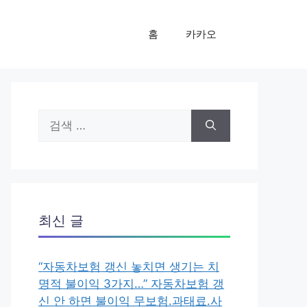
홈
카카오
검
색:
최신 글
“자동차보험 갱신 놓치면 생기는 치
명적 불이익 3가지…” 자동차보험 갱
신 안 하면 불이익 무보험.과태료.사