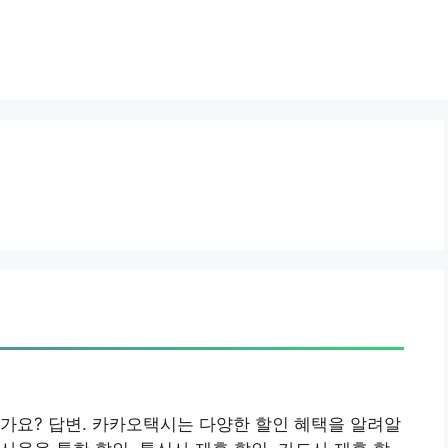
가요? 답변. 카카오택시는 다양한 할인 혜택을 알려알