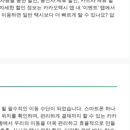
사용을 통한 할인, 통신사 제휴 할인, 카드사 제휴 할
 자세한 할인 정보는 카카오택시 앱 내 ‘이벤트’ 탭에서
 이용하면 일반 택시보다 더 빠르게 탈 수 있나요? 답
 될 필수적인 이동 수단이 되었습니다. 스마트폰 하나
 위치를 확인하며, 편리하게 결제까지 할 수 있는 카카
상황에서 우리의 이동을 더욱 편리하고 효율적으로 만들