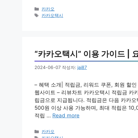
카
카카오
테
태
카카오택시
고
그
리
“카카오택시” 이용 가이드 | 요
2024-06-07
작성자:
jai87
– 혜택 소개| 적립금, 리워드 쿠폰, 회원 할
웹사이트 – 리뷰차트 카카오택시 적립금 카
립금으로 지급됩니다. 적립금은 다음 카카오택
500원 이상 사용 가능하며, 최대 적립은 10
적립 …
Read more
카
카카오
테
태
카카오택시