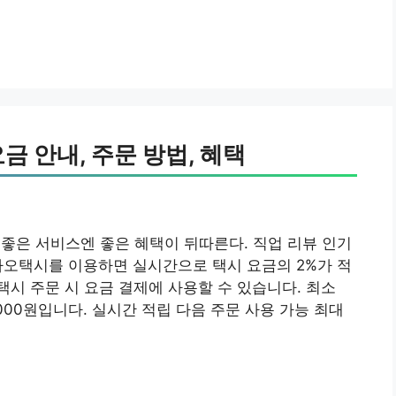
금 안내, 주문 방법, 혜택
인 좋은 서비스엔 좋은 혜택이 뒤따른다. 직업 리뷰 인기
카오택시를 이용하면 실시간으로 택시 요금의 2%가 적
시 주문 시 요금 결제에 사용할 수 있습니다. 최소
,000원입니다. 실시간 적립 다음 주문 사용 가능 최대