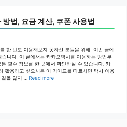
방법, 요금 계산, 쿠폰 사용법
를 한 번도 이용해보지 못하신 분들을 위해, 이번 글에
습니다. 이 글에서는 카카오택시를 이용하는 방법부
모든 필수 정보를 한 곳에서 확인하실 수 있습니다. 카
히 활용하고 싶으시든 이 가이드를 따르시면 택시 이용
 길을 잃지 …
Read more