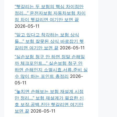
“헷갈리는 두 보험의 핵심 차이점만
정리…” 운전자보험 자동차보험 차이
점 차이 헷갈리면 여기만 보면 끝
2026-05-11
“알고 있다고 착각하는 보험 상식
들…” 보험 잘못된 상식 바로잡기 헷
갈리면 여기만 보면 끝
2026-05-11
“실손보험 청구 안 하면 정말 손해일
까 체크포인트…” 실손보험 청구 안
하면 손해인지 소멸시효.서류.준비 실
수 많이 하는 포인트 총정리
2026-
05-11
“놓치면 손해보는 보험 재설계 시점
만 정리…” 보험 재설계가 필요한 신
호 보장.공백.진단 헷갈리면 여기만
보면 끝
2026-05-11