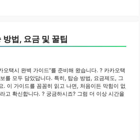
방법, 요금 및 꿀팁
카오택시 완벽 가이드”를 준비해 왔습니다. ? 카카오택
를 모두 담았답니다. 특히, 탑승 방법, 요금제도, 그
. 이 가이드를 꼼꼼히 읽고 나면, 처음이든 막힘이 없
라고 확신합니다. ? 궁금하시죠? 그럼 더 이상 시간을