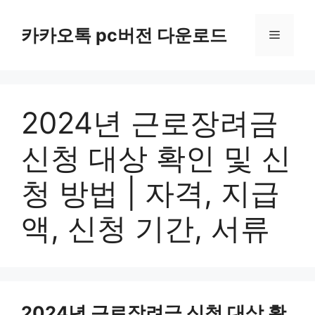
컨
텐
카카오톡 pc버전 다운로드
메
츠
로
뉴
건
너
2024년 근로장려금
뛰
기
신청 대상 확인 및 신
청 방법 | 자격, 지급
액, 신청 기간, 서류
2024년 근로장려금 신청 대상 확