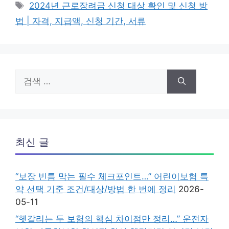
테
태
2024년 근로장려금 신청 대상 확인 및 신청 방
고
그
법 | 자격, 지급액, 신청 기간, 서류
리
검
색:
최신 글
“보장 빈틈 막는 필수 체크포인트…” 어린이보험 특
약 선택 기준 조건/대상/방법 한 번에 정리
2026-
05-11
“헷갈리는 두 보험의 핵심 차이점만 정리…” 운전자