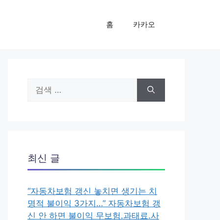
홈
카카오
검
색:
최신 글
“자동차보험 갱신 놓치면 생기는 치
명적 불이익 3가지…” 자동차보험 갱
신 안 하면 불이익 무보험.과태료.사