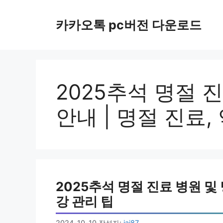
컨
텐
카카오톡 pc버전 다운로드
츠
로
건
너
뛰
2025추석 명절 
기
안내 | 명절 진료,
2025추석 명절 진료 병원 및 
강 관리 팁
2024-10-10
작성자:
jai87