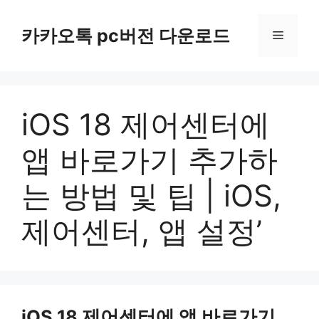
컨
텐
카카오톡 pc버전 다운로드
메
츠
로
뉴
건
너
iOS 18 제어센터에
뛰
기
앱 바로가기 추가하
는 방법 및 팁 | iOS,
제어센터, 앱 설정’
iOS 18 제어센터에 앱 바로가기