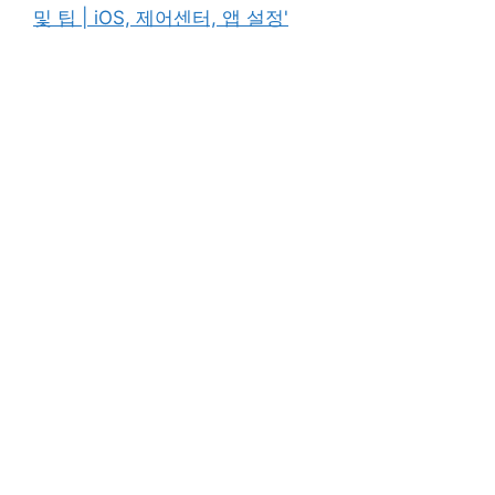
고
그
및 팁 | iOS, 제어센터, 앱 설정'
리