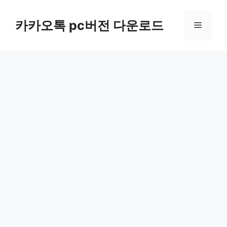
컨
텐
카카오톡 pc버전 다운로드
메
츠
로
뉴
건
너
뛰
기