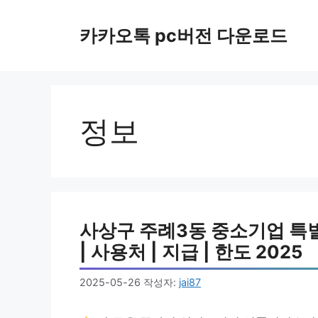
컨
텐
카카오톡 pc버전 다운로드
츠
로
건
너
뛰
정보
기
사상구 주례3동 중소기업 특별
| 사용처 | 지급 | 한도 2025
2025-05-26
작성자:
jai87