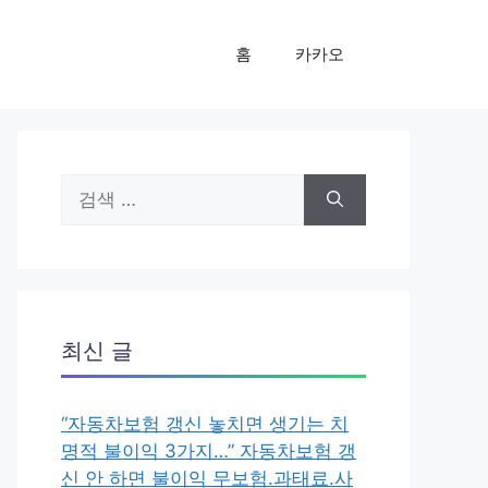
홈
카카오
검
색:
최신 글
“자동차보험 갱신 놓치면 생기는 치
명적 불이익 3가지…” 자동차보험 갱
신 안 하면 불이익 무보험.과태료.사