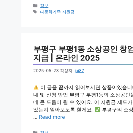
카
정보
테
태
다문화가족 지원금
고
그
리
부평구 부평1동 소상공인 창업 
지급 | 온라인 2025
2025-05-23
작성자:
jai87
이 글을 끝까지 읽어보시면 상품이있습니
내 및 신청 방법 부평구 부평1동의 소상공인
데 큰 도움이 될 수 있어요. 이 지원금 제도
있는지 알아보도록 할게요.
부평구의 소상
…
Read more
카
정보