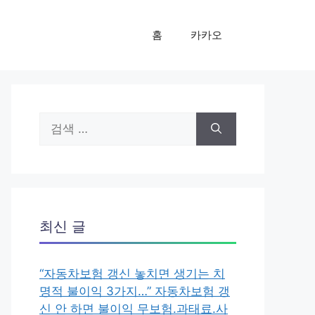
홈
카카오
검
색:
최신 글
“자동차보험 갱신 놓치면 생기는 치
명적 불이익 3가지…” 자동차보험 갱
신 안 하면 불이익 무보험.과태료.사