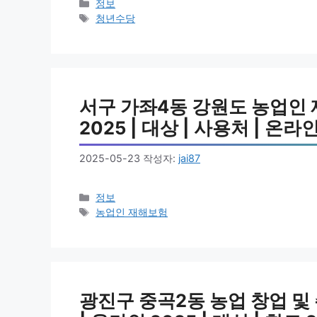
카
정보
테
태
청년수당
고
그
리
서구 가좌4동 강원도 농업인 
2025 | 대상 | 사용처 | 온라인
2025-05-23
작성자:
jai87
카
정보
테
태
농업인 재해보험
고
그
리
광진구 중곡2동 농업 창업 및