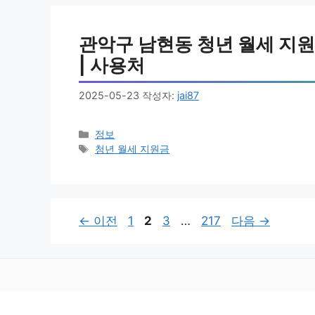
관악구 남현동 청년 월세 지원금 
| 사용처
2025-05-23
작성자:
jai87
카
정보
테
태
청년 월세 지원금
고
그
리
페
페
페
페
←
이전
1
2
3
…
217
다음
→
이
이
이
이
지
지
지
지