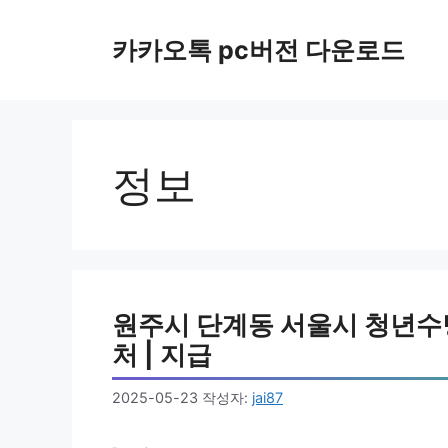
컨
텐
카카오톡 pc버전 다운로드
츠
로
건
너
뛰
정보
기
원주시 단계동 서울시 청년수당 
처 | 지급
2025-05-23
작성자:
jai87