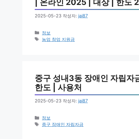
| 온라인 2025 | 대상 | 한도 
2025-05-23
작성자:
jai87
카
정보
테
태
농업 창업 지원금
고
그
리
중구 성내3동 장애인 자립자금 
한도 | 사용처
2025-05-23
작성자:
jai87
카
정보
테
태
중구 장애인 자립자금
고
그
리