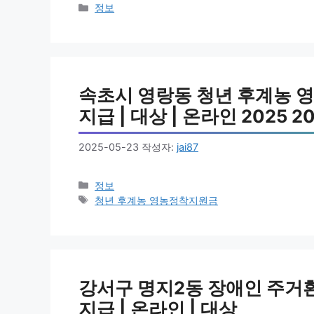
카
정보
테
고
리
속초시 영랑동 청년 후계농 영
지급 | 대상 | 온라인 2025 2
2025-05-23
작성자:
jai87
카
정보
테
태
청년 후계농 영농정착지원금
고
그
리
강서구 명지2동 장애인 주거환경
지급 | 온라인 | 대상