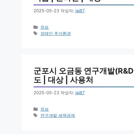
2025-05-23
작성자:
jai87
카
정보
테
태
장애인 주거환경
고
그
리
군포시 오금동 연구개발(R&D)
도 | 대상 | 사용처
2025-05-23
작성자:
jai87
카
정보
테
태
연구개발 세액공제
고
그
리