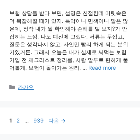
보험 상담을 받다 보면, 설명은 친절한데 머릿속은
더 복잡해질 때가 있지. 특약이니 면책이니 말은 많
은데, 정작 내가 뭘 확인해야 손해를 덜 보지?가 안
잡히는 느낌. 나도 예전에 그랬다. 서류는 두껍고,
질문은 생각나지 않고, 사인만 빨리 하게 되는 분위
기였거든. 그래서 오늘은 내가 실제로 써먹는 보험
가입 전 체크리스트 정리를, 사람 말투로 편하게 풀
어볼게. 보험이 돌아가는 원리, …
Read more
카
카카오
테
고
리
페
페
페
1
2
…
939
다음
→
이
이
이
지
지
지