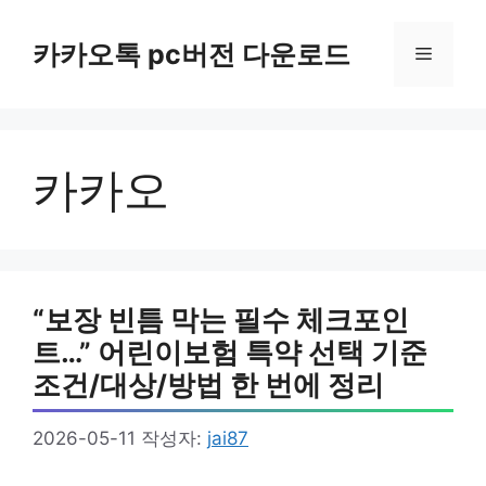
컨
텐
카카오톡 pc버전 다운로드
메
츠
로
뉴
건
너
카카오
뛰
기
“보장 빈틈 막는 필수 체크포인
트…” 어린이보험 특약 선택 기준
조건/대상/방법 한 번에 정리
2026-05-11
작성자:
jai87