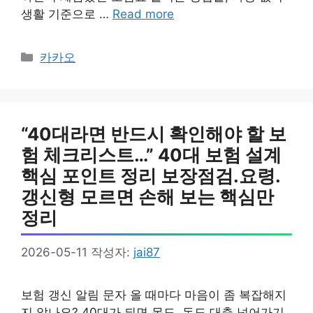
생활 기준으로 …
Read more
카
카카오
테
고
리
“40대라면 반드시 확인해야 할 보
험 체크리스트…” 40대 보험 설계
핵심 포인트 정리 보장점검.요령.
갱신형 모르면 손해 보는 핵심만
정리
2026-05-11
작성자:
jai87
보험 갱신 알림 문자 올 때마다 마음이 좀 복잡해지
지 않나요? 40대가 되면 몸도, 돈도 대충 넘어가기